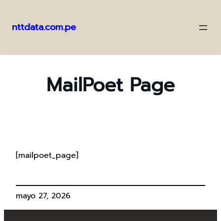
nttdata.com.pe
Saltar
al
contenido
MailPoet Page
[mailpoet_page]
mayo 27, 2026